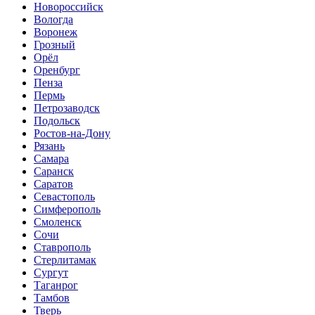
Новороссийск
Вологда
Воронеж
Грозный
Орёл
Оренбург
Пенза
Пермь
Петрозаводск
Подольск
Ростов-на-Дону
Рязань
Самара
Саранск
Саратов
Севастополь
Симферополь
Смоленск
Сочи
Ставрополь
Стерлитамак
Сургут
Таганрог
Тамбов
Тверь