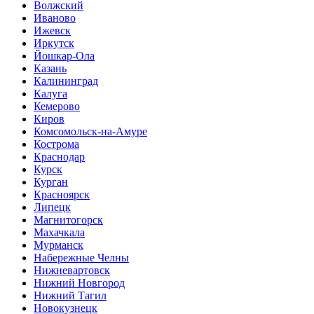
Волжский
Иваново
Ижевск
Иркутск
Йошкар-Ола
Казань
Калининград
Калуга
Кемерово
Киров
Комсомольск-на-Амуре
Кострома
Краснодар
Курск
Курган
Красноярск
Липецк
Магнитогорск
Махачкала
Мурманск
Набережные Челны
Нижневартовск
Нижний Новгород
Нижний Тагил
Новокузнецк