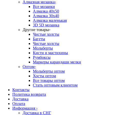
Алмазная мозаика
›
Все мозаики
Алмазка 40х50
Алмазка 30х40
Алмазка маленькая
3D 5D мозаика
Другие товары
›
Чистые холсты
Багеты
Чистые холсты
Мольберты
Кисти и мастихины
Румбоксы
Маркеры карандаши мелки
Оптом
›
Мольберты оптом
Хосты оптом
Все товары оптом
Стать оптовым клиентом
Контакты
Политика возврата
Доставка
Оплата
Информация
›
Доставка в СНГ