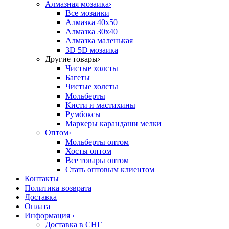
Алмазная мозаика
›
Все мозаики
Алмазка 40х50
Алмазка 30х40
Алмазка маленькая
3D 5D мозаика
Другие товары
›
Чистые холсты
Багеты
Чистые холсты
Мольберты
Кисти и мастихины
Румбоксы
Маркеры карандаши мелки
Оптом
›
Мольберты оптом
Хосты оптом
Все товары оптом
Стать оптовым клиентом
Контакты
Политика возврата
Доставка
Оплата
Информация
›
Доставка в СНГ