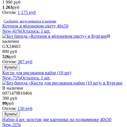
1 990 руб
1 263
руб
Оптом:
1 175
руб
Сообщить, когда появится в наличии
Котенок в яблоневом цвету 40x50
New
-41%
Осталось: 1 шт.
В
наличии
GX24603
890 руб
526
руб
Оптом:
387
руб
Кисти для рисования набор (10 шт)
New
-75%
Осталось: 1 шт.
В наличии
6971479810404
390 руб
99
руб
Оптом:
150
руб
Набор 4 шт. холстов две картинки на подрамнике 40x50
New
-31%