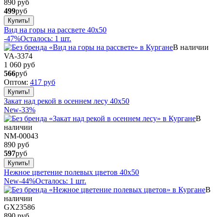
890 руб
499
руб
Вид на горы на рассвете 40х50
-47%
Осталось: 1 шт.
В наличии
VA-3374
1 060 руб
566
руб
Оптом:
417
руб
Закат над рекой в осеннем лесу 40x50
New
-33%
В
наличии
NM-00043
890 руб
597
руб
Нежное цветение полевых цветов 40x50
New
-44%
Осталось: 1 шт.
В
наличии
GX23586
890 руб