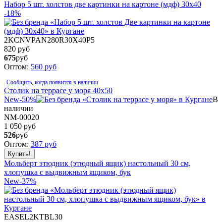
Набор 5 шт. холстов две картинки на картоне (мдф) 30x40
-18%
2KCNVPAN280R30X40P5
820 руб
675
руб
Оптом:
560
руб
Сообщить, когда появится в наличии
Столик на террасе у моря 40x50
New
-50%
В
наличии
NM-00020
1 050 руб
526
руб
Оптом:
387
руб
Мольберт этюдник (этюдный ящик) настольный 30 см,
хлопушка с выдвижным ящиком, бук
New
-37%
EASEL2KTBL30