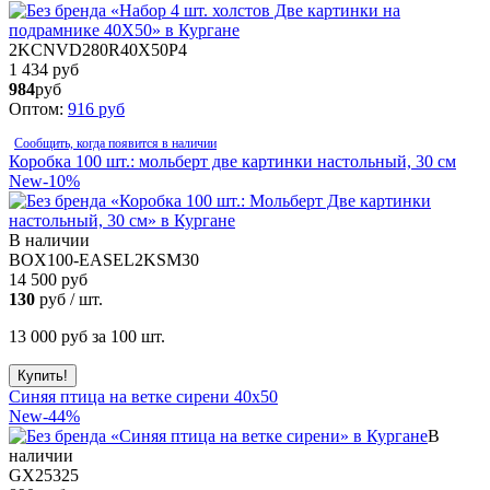
2KCNVD280R40X50P4
1 434 руб
984
руб
Оптом:
916
руб
Сообщить, когда появится в наличии
Коробка 100 шт.: мольберт две картинки настольный, 30 см
New
-10%
В наличии
BOX100-EASEL2KSM30
14 500 руб
130
руб / шт.
13 000
руб за 100 шт.
Синяя птица на ветке сирени 40x50
New
-44%
В
наличии
GX25325