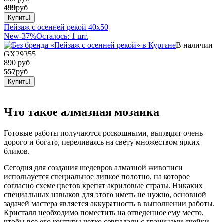
499
руб
Пейзаж с осенней рекой 40x50
New
-37%
Осталось: 1 шт.
В наличии
GX29355
890 руб
557
руб
Что такое алмазная мозаика
Готовые работы получаются роскошными, выглядят очень
дорого и богато, переливаясь на свету множеством ярких
бликов.
Сегодня для создания шедевров алмазной живописи
используется специальное липкое полотно, на которое
согласно схеме цветов крепят акриловые стразы. Никаких
специальных навыков для этого иметь не нужно, основной
задачей мастера является аккуратность в выполнении работы.
Кристалл необходимо поместить на отведенное ему место,
чтобы все его контуры четко совпадали с границами ячейки.