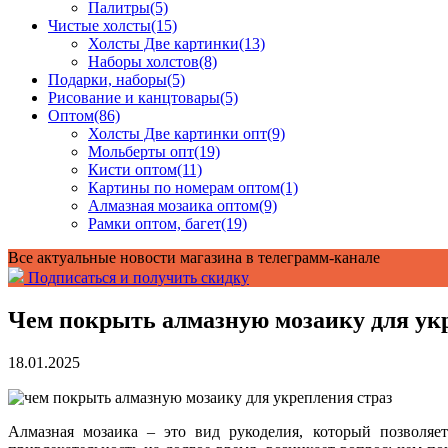
Палитры
(5)
Чистые холсты
(15)
Холсты Две картинки
(13)
Наборы холстов
(8)
Подарки, наборы
(5)
Рисование и канцтовары
(5)
Оптом
(86)
Холсты Две картинки опт
(9)
Мольберты опт
(19)
Кисти оптом
(11)
Картины по номерам оптом
(1)
Алмазная мозаика оптом
(9)
Рамки оптом, багет
(19)
Все актуальные новости магазина в телеграмм-канале
Подписаться и получить скидку
Чем покрыть алмазную мозаику для ук
18.01.2025
Алмазная мозаика – это
вид рукоделия
, который позволяе