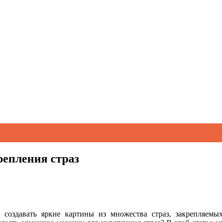
репления страз
т создавать яркие картины из множества страз,
закрепляемы