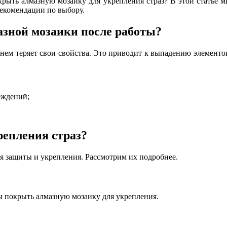
рыть алмазную мозаику для укрепления страз
? В этой статье 
рекомендации по выбору.
азной мозаики после работы?
менем теряет свои свойства. Это приводит к выпадению элемен
еждений;
.
репления страз?
я защиты и укрепления
.
Рассмотрим их подробнее.
бы
покрыть алмазную мозаику для укрепления.