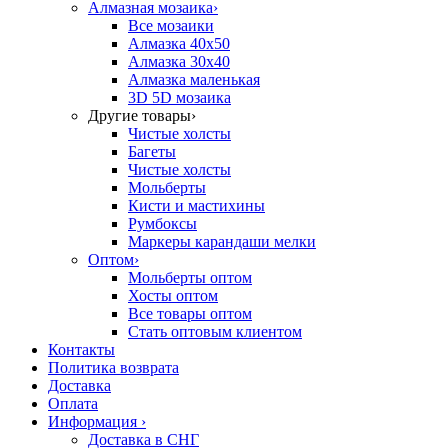
Алмазная мозаика
›
Все мозаики
Алмазка 40х50
Алмазка 30х40
Алмазка маленькая
3D 5D мозаика
Другие товары
›
Чистые холсты
Багеты
Чистые холсты
Мольберты
Кисти и мастихины
Румбоксы
Маркеры карандаши мелки
Оптом
›
Мольберты оптом
Хосты оптом
Все товары оптом
Стать оптовым клиентом
Контакты
Политика возврата
Доставка
Оплата
Информация
›
Доставка в СНГ