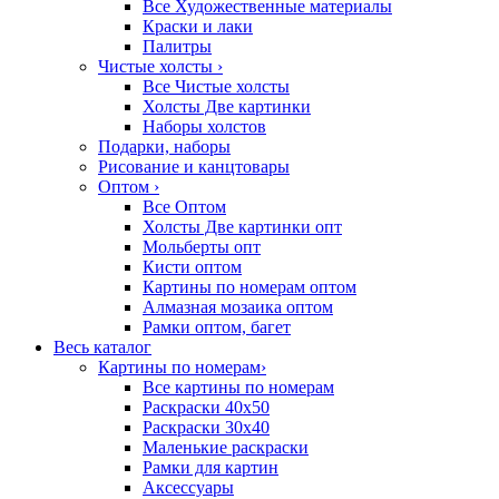
Все Художественные материалы
Краски и лаки
Палитры
Чистые холсты
›
Все Чистые холсты
Холсты Две картинки
Наборы холстов
Подарки, наборы
Рисование и канцтовары
Оптом
›
Все Оптом
Холсты Две картинки опт
Мольберты опт
Кисти оптом
Картины по номерам оптом
Алмазная мозаика оптом
Рамки оптом, багет
Весь каталог
Картины по номерам
›
Все картины по номерам
Раскраски 40х50
Раскраски 30х40
Маленькие раскраски
Рамки для картин
Аксессуары