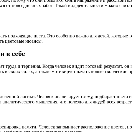
обби, потому что они помогают снять напряжение и расслабитьс
ся от повседневных забот. Такой вид деятельности можно счита
рать подходящие цвета. Это особенно важно для детей, которые 
ать цветовые нюансы.
и в себе
ат труда и терпения. Когда человек видит готовый результат, он
ь в своих силах, а также мотивирует начать новые творческие п
деленной логики. Человек анализирует схему, подбирает цвета и
и аналитического мышления, что полезно для людей всех возраст
ренировка памяти. Человек запоминает расположение цветов, но