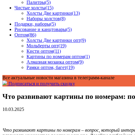
Палитры
(5)
Чистые холсты
(15)
Холсты Две картинки
(13)
Наборы холстов
(8)
Подарки, наборы
(5)
Рисование и канцтовары
(5)
Оптом
(86)
Холсты Две картинки опт
(9)
Мольберты опт
(19)
Кисти оптом
(11)
Картины по номерам оптом
(1)
Алмазная мозаика оптом
(9)
Рамки оптом, багет
(19)
Все актуальные новости магазина в телеграмм-канале
Подписаться и получить скидку
Что развивают картины по номерам: по
10.03.2025
Что развивают картины по номерам – вопрос, который интере