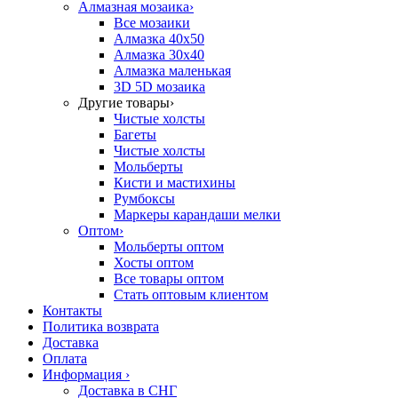
Алмазная мозаика
›
Все мозаики
Алмазка 40х50
Алмазка 30х40
Алмазка маленькая
3D 5D мозаика
Другие товары
›
Чистые холсты
Багеты
Чистые холсты
Мольберты
Кисти и мастихины
Румбоксы
Маркеры карандаши мелки
Оптом
›
Мольберты оптом
Хосты оптом
Все товары оптом
Стать оптовым клиентом
Контакты
Политика возврата
Доставка
Оплата
Информация
›
Доставка в СНГ