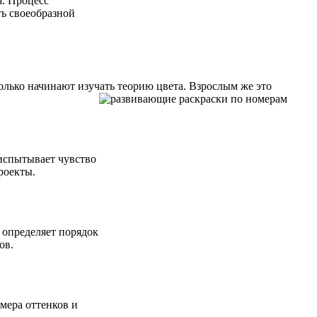
я. Процесс
ть своеобразной
только начинают изучать теорию цвета. Взрослым же это
 испытывает чувство
роекты.
 определяет порядок
ов.
мера оттенков и