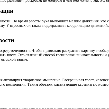
о развивает раскраска по номерам и чем она полезна как для де
нации
чности. Во время работы рука выполняет мелкие движения, что 
исьму. У взрослых он также поддерживает координацию движений
вости
средоточенности. Чтобы правильно раскрасить картину, необход
рать цвета. Это отличный способ тренировки внимательности и 
на одной задаче.
ния активирует творческое мышление. Раскрашивая холст, человек
ого восприятия. Таким образом, развивающие картины по номер