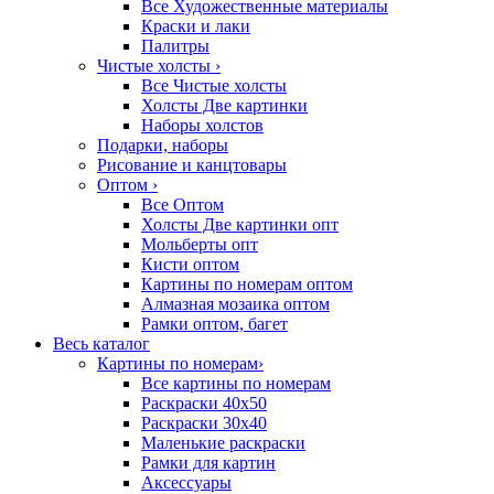
Все Художественные материалы
Краски и лаки
Палитры
Чистые холсты
›
Все Чистые холсты
Холсты Две картинки
Наборы холстов
Подарки, наборы
Рисование и канцтовары
Оптом
›
Все Оптом
Холсты Две картинки опт
Мольберты опт
Кисти оптом
Картины по номерам оптом
Алмазная мозаика оптом
Рамки оптом, багет
Весь каталог
Картины по номерам
›
Все картины по номерам
Раскраски 40х50
Раскраски 30х40
Маленькие раскраски
Рамки для картин
Аксессуары