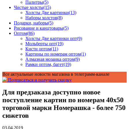
Палитры
(5)
Чистые холсты
(15)
Холсты Две картинки
(13)
Наборы холстов
(8)
Подарки, наборы
(5)
Рисование и канцтовары
(5)
Оптом
(86)
Холсты Две картинки опт
(9)
Мольберты опт
(19)
Кисти оптом
(11)
Картины по номерам оптом
(1)
Алмазная мозаика оптом
(9)
Рамки оптом, багет
(19)
Все актуальные новости магазина в телеграмм-канале
Подписаться и получить скидку
Для предзаказа доступно новое
поступление картин по номерам 40х50
торговой марки Номерашка - более 750
сюжетов
03.04.2019