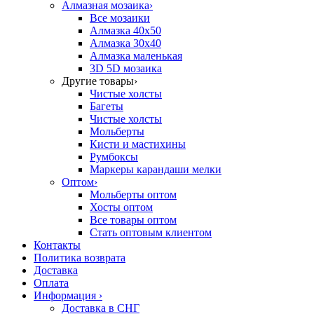
Алмазная мозаика
›
Все мозаики
Алмазка 40х50
Алмазка 30х40
Алмазка маленькая
3D 5D мозаика
Другие товары
›
Чистые холсты
Багеты
Чистые холсты
Мольберты
Кисти и мастихины
Румбоксы
Маркеры карандаши мелки
Оптом
›
Мольберты оптом
Хосты оптом
Все товары оптом
Стать оптовым клиентом
Контакты
Политика возврата
Доставка
Оплата
Информация
›
Доставка в СНГ