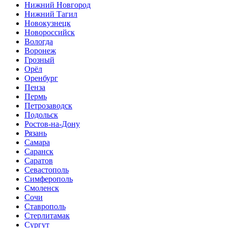
Нижний Новгород
Нижний Тагил
Новокузнецк
Новороссийск
Вологда
Воронеж
Грозный
Орёл
Оренбург
Пенза
Пермь
Петрозаводск
Подольск
Ростов-на-Дону
Рязань
Самара
Саранск
Саратов
Севастополь
Симферополь
Смоленск
Сочи
Ставрополь
Стерлитамак
Сургут