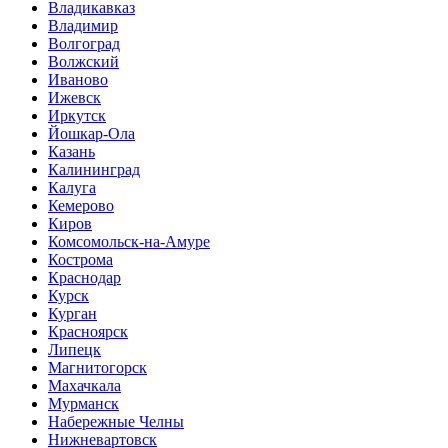
Владикавказ
Владимир
Волгоград
Волжский
Иваново
Ижевск
Иркутск
Йошкар-Ола
Казань
Калининград
Калуга
Кемерово
Киров
Комсомольск-на-Амуре
Кострома
Краснодар
Курск
Курган
Красноярск
Липецк
Магнитогорск
Махачкала
Мурманск
Набережные Челны
Нижневартовск