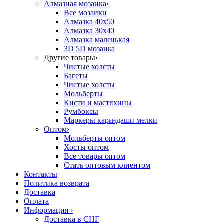
Алмазная мозаика
›
Все мозаики
Алмазка 40х50
Алмазка 30х40
Алмазка маленькая
3D 5D мозаика
Другие товары
›
Чистые холсты
Багеты
Чистые холсты
Мольберты
Кисти и мастихины
Румбоксы
Маркеры карандаши мелки
Оптом
›
Мольберты оптом
Хосты оптом
Все товары оптом
Стать оптовым клиентом
Контакты
Политика возврата
Доставка
Оплата
Информация
›
Доставка в СНГ