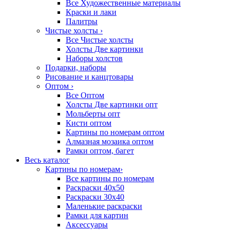
Все Художественные материалы
Краски и лаки
Палитры
Чистые холсты
›
Все Чистые холсты
Холсты Две картинки
Наборы холстов
Подарки, наборы
Рисование и канцтовары
Оптом
›
Все Оптом
Холсты Две картинки опт
Мольберты опт
Кисти оптом
Картины по номерам оптом
Алмазная мозаика оптом
Рамки оптом, багет
Весь каталог
Картины по номерам
›
Все картины по номерам
Раскраски 40х50
Раскраски 30х40
Маленькие раскраски
Рамки для картин
Аксессуары