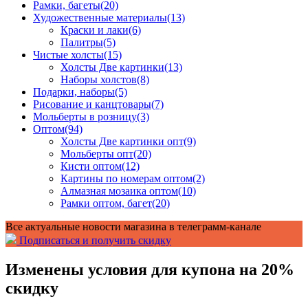
Рамки, багеты
(20)
Художественные материалы
(13)
Краски и лаки
(6)
Палитры
(5)
Чистые холсты
(15)
Холсты Две картинки
(13)
Наборы холстов
(8)
Подарки, наборы
(5)
Рисование и канцтовары
(7)
Мольберты в розницу
(3)
Оптом
(94)
Холсты Две картинки опт
(9)
Мольберты опт
(20)
Кисти оптом
(12)
Картины по номерам оптом
(2)
Алмазная мозаика оптом
(10)
Рамки оптом, багет
(20)
Все актуальные новости магазина в телеграмм-канале
Подписаться и получить скидку
Изменены условия для купона на 20%
скидку