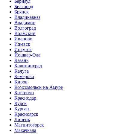
Барнаул
Белгород
Брянск
Владикавказ
Владимир
Волгоград
Волжский
Иваново
Ижевск
Иркутск
Йошкар-Ола
Казань
Калининград
Калуга
Кемерово
Киров
Комсомольск-на-Амуре
Кострома
Краснодар
Курск
Курган
Красноярск
Липецк
Магнитогорск
Махачкала