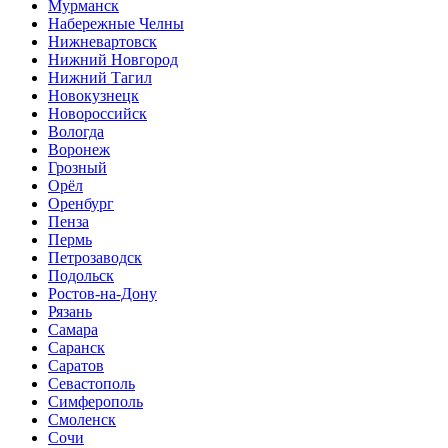
Мурманск
Набережные Челны
Нижневартовск
Нижний Новгород
Нижний Тагил
Новокузнецк
Новороссийск
Вологда
Воронеж
Грозный
Орёл
Оренбург
Пенза
Пермь
Петрозаводск
Подольск
Ростов-на-Дону
Рязань
Самара
Саранск
Саратов
Севастополь
Симферополь
Смоленск
Сочи