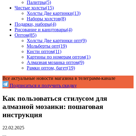
Палитры
(5)
Чистые холсты
(15)
Холсты Две картинки
(13)
Наборы холстов
(8)
Подарки, наборы
(4)
Рисование и канцтовары
(4)
Оптом
(85)
Холсты Две картинки опт
(9)
Мольберты опт
(19)
Кисти оптом
(11)
Картины по номерам оптом
(1)
Алмазная мозаика оптом
(9)
Рамки оптом, багет
(19)
Все актуальные новости магазина в телеграмм-канале
Подписаться и получить скидку
Как пользоваться стилусом для
алмазной мозаики: пошаговая
инструкция
22.02.2025