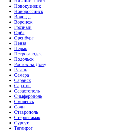
Нижний Тагил
Новокузнецк
Новороссийск
Вологда
Воронеж
Грозный
Орёл
Оренбург
Пенза
Пермь
Петрозаводск
Подольск
Ростов-на-Дону
Рязань
Самара
Саранск
Саратов
Севастополь
Симферополь
Смоленск
Сочи
Ставрополь
Стерлитамак
Сургут
Таганрог