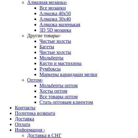
Алмазная мозаика
›
Все мозаики
Алмазка 40х50
Алмазка 30х40
Алмазка маленькая
3D 5D мозаика
Другие товары
›
Чистые холсты
Багеты
Чистые холсты
Мольберты
Кисти и мастихины
Румбоксы
Маркеры карандаши мелки
Оптом
›
Мольберты оптом
Хосты оптом
Все товары оптом
Стать оптовым клиентом
Контакты
Политика возврата
Доставка
Оплата
Информация
›
Доставка в СНГ