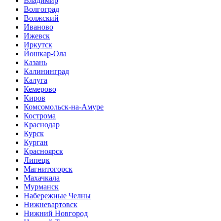
Владимир
Волгоград
Волжский
Иваново
Ижевск
Иркутск
Йошкар-Ола
Казань
Калининград
Калуга
Кемерово
Киров
Комсомольск-на-Амуре
Кострома
Краснодар
Курск
Курган
Красноярск
Липецк
Магнитогорск
Махачкала
Мурманск
Набережные Челны
Нижневартовск
Нижний Новгород