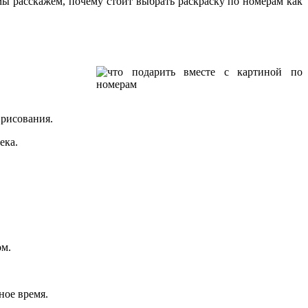
мы расскажем, почему стоит выбрать раскраску по номерам как
м
рисования.
ека.
ом.
ное время.