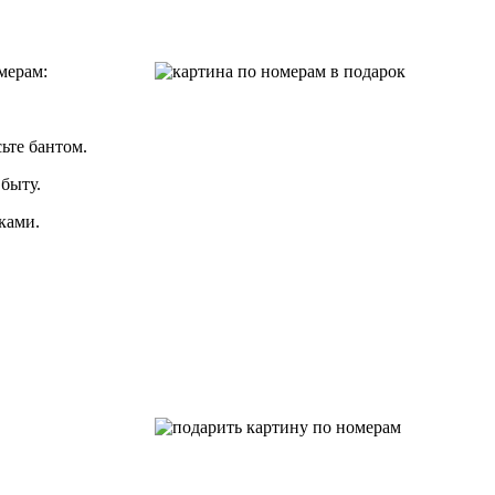
мерам:
ьте бантом.
быту.
ками.