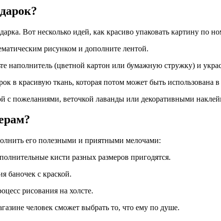
одарок?
арка. Вот несколько идей, как красиво упаковать картину по но
тематическим рисунком и дополните лентой.
те наполнитель (цветной картон или бумажную стружку) и украс
ок в красивую ткань, которая потом может быть использована в 
й с пожеланиями, веточкой лаванды или декоративными наклей
мерам?
полнить его полезными и приятными мелочами:
ополнительные кисти разных размеров пригодятся.
ия баночек с
краской.
роцесс рисования на
холсте.
агазине
человек сможет выбрать то, что ему по душе.