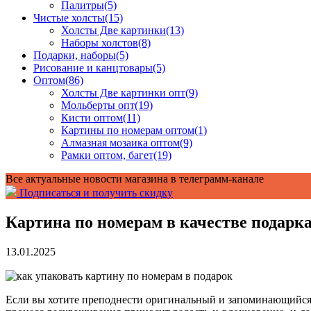
Палитры
(5)
Чистые холсты
(15)
Холсты Две картинки
(13)
Наборы холстов
(8)
Подарки, наборы
(5)
Рисование и канцтовары
(5)
Оптом
(86)
Холсты Две картинки опт
(9)
Мольберты опт
(19)
Кисти оптом
(11)
Картины по номерам оптом
(1)
Алмазная мозаика оптом
(9)
Рамки оптом, багет
(19)
Все актуальные новости магазина в телеграмм-канале
Подписаться и получить скидку
Картина по номерам в качестве подарк
13.01.2025
Если вы хотите преподнести оригинальный и запоминающийся 