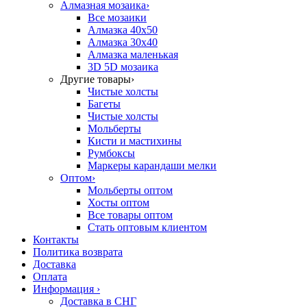
Алмазная мозаика
›
Все мозаики
Алмазка 40х50
Алмазка 30х40
Алмазка маленькая
3D 5D мозаика
Другие товары
›
Чистые холсты
Багеты
Чистые холсты
Мольберты
Кисти и мастихины
Румбоксы
Маркеры карандаши мелки
Оптом
›
Мольберты оптом
Хосты оптом
Все товары оптом
Стать оптовым клиентом
Контакты
Политика возврата
Доставка
Оплата
Информация
›
Доставка в СНГ