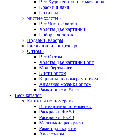
Все Художественные материалы
Краски и лаки
Палитры
Чистые холсты
›
Все Чистые холсты
Холсты Две картинки
Наборы холстов
Подарки, наборы
Рисование и канцтовары
Оптом
›
Все Оптом
Холсты Две картинки опт
Мольберты опт
Кисти оптом
Картины по номерам оптом
Алмазная мозаика оптом
Рамки оптом, багет
Весь каталог
Картины по номерам
›
Все картины по номерам
Раскраски 40х50
Раскраски 30х40
Маленькие раскраски
Рамки для картин
Аксессуары