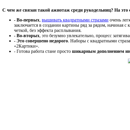
С чем же связан такой ажиотаж среди рукодельниц? На это
- Во-первых
,
вышивать квадратными стразами
очень лег
заключается в создании картины ряд за рядом, начиная с
четкой, без эффекта расплывания.
- Во-вторых
, это безумно увлекательно, процесс затягив
- Это совершено недорого
. Наборы с квадратными страз
«2Картики».
- Готова работа стане просто
шикарным дополнением ин