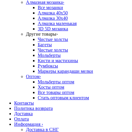
Алмазная мозаика
›
Все мозаики
Алмазка 40х50
Алмазка 30х40
Алмазка маленькая
3D 5D мозаика
Другие товары
›
Чистые холсты
Багеты
Чистые холсты
Мольберты
Кисти и мастихины
Румбоксы
Маркеры карандаши мелки
Оптом
›
Мольберты оптом
Хосты оптом
Все товары оптом
Стать оптовым клиентом
Контакты
Политика возврата
Доставка
Оплата
Информация
›
Доставка в СНГ