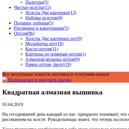
Палитры
(5)
Чистые холсты
(15)
Холсты Две картинки
(13)
Наборы холстов
(8)
Подарки, наборы
(5)
Рисование и канцтовары
(5)
Оптом
(86)
Холсты Две картинки опт
(9)
Мольберты опт
(19)
Кисти оптом
(11)
Картины по номерам оптом
(1)
Алмазная мозаика оптом
(9)
Рамки оптом, багет
(19)
Все актуальные новости магазина в телеграмм-канале
Подписаться и получить скидку
Квадратная алмазная вышивка
03.04.2019
На сегодняшний день каждый из нас прекрасно понимает, что 
рисованием на холсте. Рукодельницы знают, что теперь на по