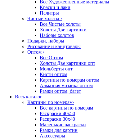
Все Художественные материалы
Краски и лаки
Палитры
Чистые холсты
›
Все Чистые холсты
Холсты Две картинки
Наборы холстов
Подарки, наборы
Рисование и канцтовары
Оптом
›
Все Оптом
Холсты Две картинки опт
Мольберты опт
Кисти оптом
Картины по номерам оптом
Алмазная мозаика оптом
Рамки оптом, багет
Весь каталог
Картины по номерам
›
Все картины по номерам
Раскраски 40х50
Раскраски 30х40
Маленькие раскраски
Рамки для картин
Аксессуары