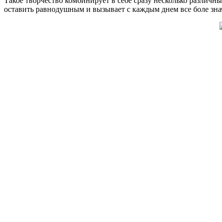
Такое творчество комбинирует в себе сразу несколько различн
оставить равнодушным и вызывает с каждым днем все боле зн