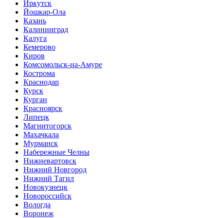
Иркутск
Йошкар-Ола
Казань
Калининград
Калуга
Кемерово
Киров
Комсомольск-на-Амуре
Кострома
Краснодар
Курск
Курган
Красноярск
Липецк
Магнитогорск
Махачкала
Мурманск
Набережные Челны
Нижневартовск
Нижний Новгород
Нижний Тагил
Новокузнецк
Новороссийск
Вологда
Воронеж