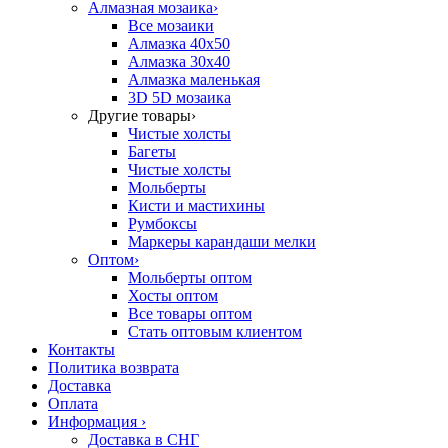
Алмазная мозаика
›
Все мозаики
Алмазка 40х50
Алмазка 30х40
Алмазка маленькая
3D 5D мозаика
Другие товары
›
Чистые холсты
Багеты
Чистые холсты
Мольберты
Кисти и мастихины
Румбоксы
Маркеры карандаши мелки
Оптом
›
Мольберты оптом
Хосты оптом
Все товары оптом
Стать оптовым клиентом
Контакты
Политика возврата
Доставка
Оплата
Информация
›
Доставка в СНГ