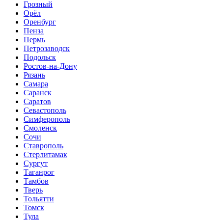
Грозный
Орёл
Оренбург
Пенза
Пермь
Петрозаводск
Подольск
Ростов-на-Дону
Рязань
Самара
Саранск
Саратов
Севастополь
Симферополь
Смоленск
Сочи
Ставрополь
Стерлитамак
Сургут
Таганрог
Тамбов
Тверь
Тольятти
Томск
Тула