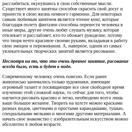
расслабиться, окунувшись в свои собственные мысли.
Существует много занятны способов скрасить свой досуг и
принести в свою жизнь немного гармонии. Для некоторых
самым любимым занятием является чтение книг, которые
благодаря полету фантазии способны перенести человека в
иные миры, другие очень любят слушать музыку, которая
отвлекает и расслабляет, кто-то обожает рукоделие, потому
что творя нечто красивое своими руками, вкладывая в работу
свои эмоции и переживания. А, наверное, одним из самых
увлекательных творческих занятий является рисование.
Несмотря на то, что это очень древнее занятие, рисование
всегда было, есть и будет в моде.
Современному человеку очень повезло. Если ранее
живописью занимались только художники, имеющие
огромный талант и посвящающие все свое свободное время
изучению этой сложной науки, то сейчас для того, чтобы
научится рисовать красиво и легко, необходимо всего лишь
ваше большое желание. Творить на холсте можно красками
разных видов, цветными и простыми карандашами, тушью,
специальными мелками и многими другими материалами. А
начать свое знакомство с изобразительным искусством можно
абсолютно в любом возрасте.