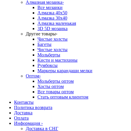
Алмазная мозаика
›
Все мозаики
Алмазка 40х50
Алмазка 30х40
Алмазка маленькая
3D 5D мозаика
Другие товары
›
Чистые холсты
Багеты
Чистые холсты
Мольберты
Кисти и мастихины
Румбоксы
Маркеры карандаши мелки
Оптом
›
Мольберты оптом
Хосты оптом
Все товары оптом
Стать оптовым клиентом
Контакты
Политика возврата
Доставка
Оплата
Информация
›
Доставка в СНГ