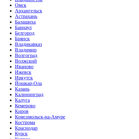
Омск
Архангельск
Астрахань
Балашиха
Барнаул
Белгород
Брянск
Владикавказ
Владимир
Волгоград
Волжский
Иваново
Ижевск
Иркутск
Йошкар-Ола
Казань
Калининград
Калуга
Кемерово
Киров
Комсомольск-на-Амуре
Кострома
Краснодар
Курск