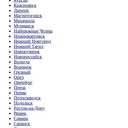
Курган
Красноярск
Липецк
Магнитогорск
Махачкала
Мурманск
Набережные Челны
Нижневартовск
Нижний Новгород
Нижний Тагил
Новокузнецк
Новороссийск
Вологда
Воронеж
Грозный
Орёл
Оренбург
Пенза
Пермь
Петрозаводск
Подольск
Ростов-на-Дону
Рязань
Самара
Саранск