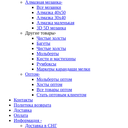
Алмазная мозаика
›
Все мозаики
Алмазка 40х50
Алмазка 30х40
Алмазка маленькая
3D 5D мозаика
Другие товары
›
Чистые холсты
Багеты
Чистые холсты
Мольберты
Кисти и мастихины
Румбоксы
Маркеры карандаши мелки
Оптом
›
Мольберты оптом
Хосты оптом
Все товары оптом
Стать оптовым клиентом
Контакты
Политика возврата
Доставка
Оплата
Информация
›
Доставка в СНГ