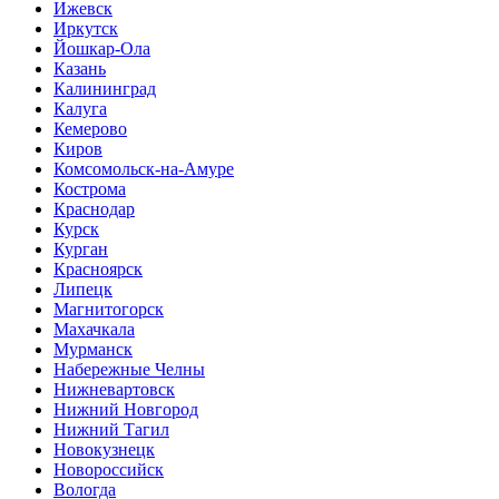
Ижевск
Иркутск
Йошкар-Ола
Казань
Калининград
Калуга
Кемерово
Киров
Комсомольск-на-Амуре
Кострома
Краснодар
Курск
Курган
Красноярск
Липецк
Магнитогорск
Махачкала
Мурманск
Набережные Челны
Нижневартовск
Нижний Новгород
Нижний Тагил
Новокузнецк
Новороссийск
Вологда