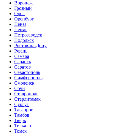
Воронеж
Грозный
Орёл
Оренбург
Пенза
Пермь
Петрозаводск
Подольск
Ростов-на-Дону
Рязань
Самара
Саранск
Саратов
Севастополь
Симферополь
Смоленск
Сочи
Ставрополь
Стерлитамак
Сургут
Таганрог
Тамбов
Тверь
Тольятти
Томск