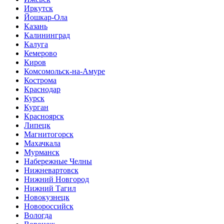
Иркутск
Йошкар-Ола
Казань
Калининград
Калуга
Кемерово
Киров
Комсомольск-на-Амуре
Кострома
Краснодар
Курск
Курган
Красноярск
Липецк
Магнитогорск
Махачкала
Мурманск
Набережные Челны
Нижневартовск
Нижний Новгород
Нижний Тагил
Новокузнецк
Новороссийск
Вологда