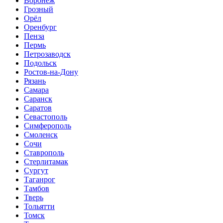
Воронеж
Грозный
Орёл
Оренбург
Пенза
Пермь
Петрозаводск
Подольск
Ростов-на-Дону
Рязань
Самара
Саранск
Саратов
Севастополь
Симферополь
Смоленск
Сочи
Ставрополь
Стерлитамак
Сургут
Таганрог
Тамбов
Тверь
Тольятти
Томск