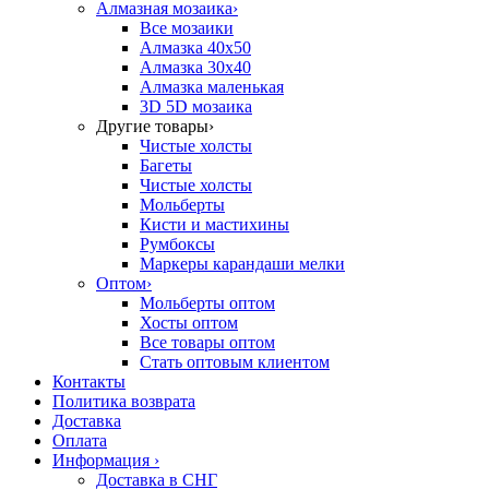
Алмазная мозаика
›
Все мозаики
Алмазка 40х50
Алмазка 30х40
Алмазка маленькая
3D 5D мозаика
Другие товары
›
Чистые холсты
Багеты
Чистые холсты
Мольберты
Кисти и мастихины
Румбоксы
Маркеры карандаши мелки
Оптом
›
Мольберты оптом
Хосты оптом
Все товары оптом
Стать оптовым клиентом
Контакты
Политика возврата
Доставка
Оплата
Информация
›
Доставка в СНГ