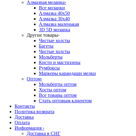
Алмазная мозаика
›
Все мозаики
Алмазка 40х50
Алмазка 30х40
Алмазка маленькая
3D 5D мозаика
Другие товары
›
Чистые холсты
Багеты
Чистые холсты
Мольберты
Кисти и мастихины
Румбоксы
Маркеры карандаши мелки
Оптом
›
Мольберты оптом
Хосты оптом
Все товары оптом
Стать оптовым клиентом
Контакты
Политика возврата
Доставка
Оплата
Информация
›
Доставка в СНГ