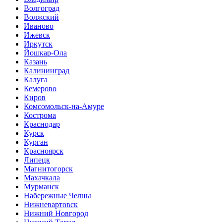
Волгоград
Волжский
Иваново
Ижевск
Иркутск
Йошкар-Ола
Казань
Калининград
Калуга
Кемерово
Киров
Комсомольск-на-Амуре
Кострома
Краснодар
Курск
Курган
Красноярск
Липецк
Магнитогорск
Махачкала
Мурманск
Набережные Челны
Нижневартовск
Нижний Новгород