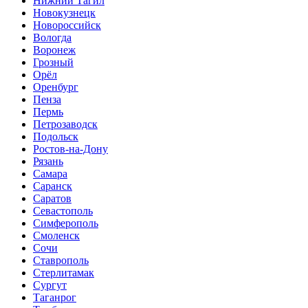
Нижний Тагил
Новокузнецк
Новороссийск
Вологда
Воронеж
Грозный
Орёл
Оренбург
Пенза
Пермь
Петрозаводск
Подольск
Ростов-на-Дону
Рязань
Самара
Саранск
Саратов
Севастополь
Симферополь
Смоленск
Сочи
Ставрополь
Стерлитамак
Сургут
Таганрог