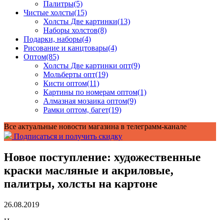
Палитры
(5)
Чистые холсты
(15)
Холсты Две картинки
(13)
Наборы холстов
(8)
Подарки, наборы
(4)
Рисование и канцтовары
(4)
Оптом
(85)
Холсты Две картинки опт
(9)
Мольберты опт
(19)
Кисти оптом
(11)
Картины по номерам оптом
(1)
Алмазная мозаика оптом
(9)
Рамки оптом, багет
(19)
Все актуальные новости магазина в телеграмм-канале
Подписаться и получить скидку
Новое поступление: художественные
краски масляные и акриловые,
палитры, холсты на картоне
26.08.2019