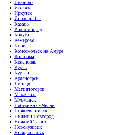
Иваново
Ижевск
Иркутск
Йошкар-Ола
Казань
Калининград
Калуга
Кемерово
Киров
Комсомольск-на-Амуре
Кострома
Краснодар
Курск
Курган
Красноярск
Липецк
Магнитогорск
Махачкала
Мурманск
Набережные Челны
Нижневартовск
Нижний Новгород
Нижний Тагил
Новокузнецк
Новороссийск