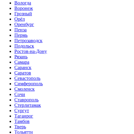
Вологда
Воронеж
Грозный
Орёл
Оренбург
Пенза
Пермь
Петрозаводск
Подольск
Ростов-на-Дону
Рязань
Самара
Саранск
Саратов
Севастополь
Симферополь
Смоленск
Сочи
Ставрополь
Стерлитамак
Сургут
Таганрог
Тамбов
Тверь
Тольятти