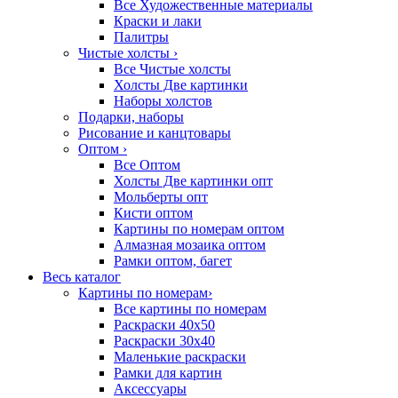
Все Художественные материалы
Краски и лаки
Палитры
Чистые холсты
›
Все Чистые холсты
Холсты Две картинки
Наборы холстов
Подарки, наборы
Рисование и канцтовары
Оптом
›
Все Оптом
Холсты Две картинки опт
Мольберты опт
Кисти оптом
Картины по номерам оптом
Алмазная мозаика оптом
Рамки оптом, багет
Весь каталог
Картины по номерам
›
Все картины по номерам
Раскраски 40х50
Раскраски 30х40
Маленькие раскраски
Рамки для картин
Аксессуары