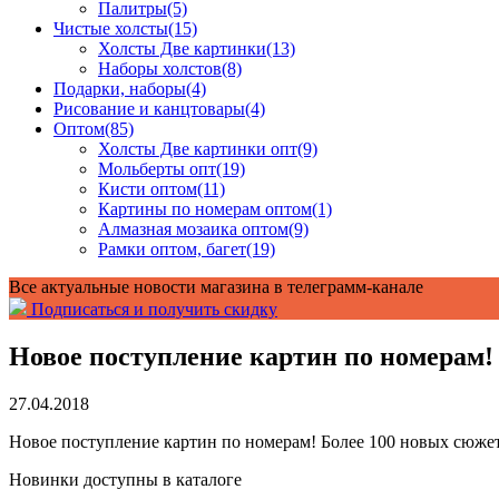
Палитры
(5)
Чистые холсты
(15)
Холсты Две картинки
(13)
Наборы холстов
(8)
Подарки, наборы
(4)
Рисование и канцтовары
(4)
Оптом
(85)
Холсты Две картинки опт
(9)
Мольберты опт
(19)
Кисти оптом
(11)
Картины по номерам оптом
(1)
Алмазная мозаика оптом
(9)
Рамки оптом, багет
(19)
Все актуальные новости магазина в телеграмм-канале
Подписаться и получить скидку
Новое поступление картин по номерам!
27.04.2018
Новое поступление картин по номерам! Более 100 новых сюже
Новинки доступны в каталоге