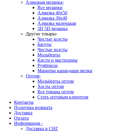
Алмазная мозаика
›
Все мозаики
Алмазка 40х50
Алмазка 30х40
Алмазка маленькая
3D 5D мозаика
Другие товары
›
Чистые холсты
Багеты
Чистые холсты
Мольберты
Кисти и мастихины
Румбоксы
Маркеры карандаши мелки
Оптом
›
Мольберты оптом
Хосты оптом
Все товары оптом
Стать оптовым клиентом
Контакты
Политика возврата
Доставка
Оплата
Информация
›
Доставка в СНГ