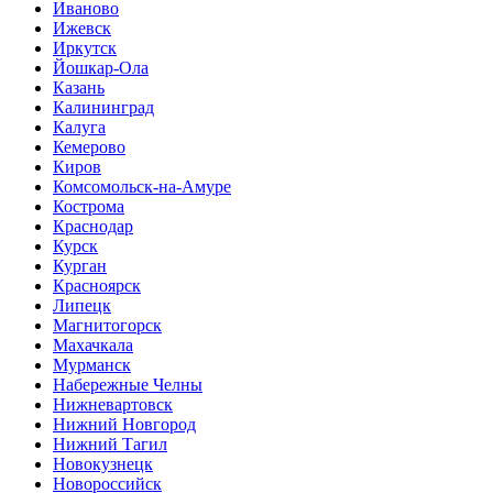
Иваново
Ижевск
Иркутск
Йошкар-Ола
Казань
Калининград
Калуга
Кемерово
Киров
Комсомольск-на-Амуре
Кострома
Краснодар
Курск
Курган
Красноярск
Липецк
Магнитогорск
Махачкала
Мурманск
Набережные Челны
Нижневартовск
Нижний Новгород
Нижний Тагил
Новокузнецк
Новороссийск