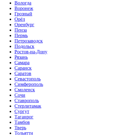
Вологда
Воронеж
Грозный
Орёл
Оренбург
Пенза
Пермь
Петрозаводск
Подольск
Ростов-на-Дону
Рязань
Самара
Саранск
Саратов
Севастополь
Симферополь
Смоленск
Сочи
Ставрополь
Стерлитамак
Сургут
Таганрог
Тамбов
Тверь
Тольятти