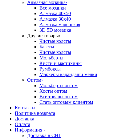
Алмазная мозаика
›
Все мозаики
Алмазка 40х50
Алмазка 30х40
Алмазка маленькая
3D 5D мозаика
Другие товары
›
Чистые холсты
Багеты
Чистые холсты
Мольберты
Кисти и мастихины
Румбоксы
Маркеры карандаши мелки
Оптом
›
Мольберты оптом
Хосты оптом
Все товары оптом
Стать оптовым клиентом
Контакты
Политика возврата
Доставка
Оплата
Информация
›
Доставка в СНГ