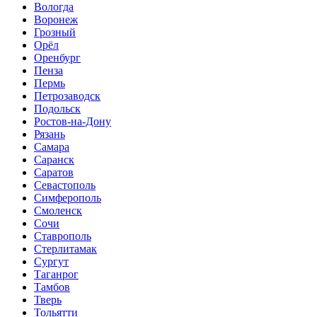
Вологда
Воронеж
Грозный
Орёл
Оренбург
Пенза
Пермь
Петрозаводск
Подольск
Ростов-на-Дону
Рязань
Самара
Саранск
Саратов
Севастополь
Симферополь
Смоленск
Сочи
Ставрополь
Стерлитамак
Сургут
Таганрог
Тамбов
Тверь
Тольятти