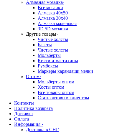
Алмазная мозаика
›
Все мозаики
Алмазка 40х50
Алмазка 30х40
Алмазка маленькая
3D 5D мозаика
Другие товары
›
Чистые холсты
Багеты
Чистые холсты
Мольберты
Кисти и мастихины
Румбоксы
Маркеры карандаши мелки
Оптом
›
Мольберты оптом
Хосты оптом
Все товары оптом
Стать оптовым клиентом
Контакты
Политика возврата
Доставка
Оплата
Информация
›
Доставка в СНГ