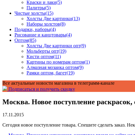
Краски и лаки
(5)
Палитры
(5)
Чистые холсты
(15)
Холсты Две картинки
(13)
Наборы холстов
(8)
Подарки, наборы
(4)
Рисование и канцтовары
(4)
Оптом
(85)
Холсты Две картинки опт
(9)
Мольберты опт
(19)
Кисти оптом
(11)
Картины по номерам оптом
(1)
Алмазная мозаика оптом
(9)
Рамки оптом, багет
(19)
Все актуальные новости магазина в телеграмм-канале
Подписаться и получить скидку
Москва. Новое поступление раскрасок, 
17.11.2015
Сегодня новое поступление товара. Спешите сделать заказ. Не