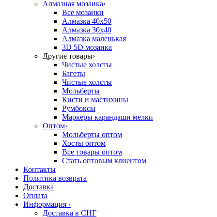
Алмазная мозаика
›
Все мозаики
Алмазка 40х50
Алмазка 30х40
Алмазка маленькая
3D 5D мозаика
Другие товары
›
Чистые холсты
Багеты
Чистые холсты
Мольберты
Кисти и мастихины
Румбоксы
Маркеры карандаши мелки
Оптом
›
Мольберты оптом
Хосты оптом
Все товары оптом
Стать оптовым клиентом
Контакты
Политика возврата
Доставка
Оплата
Информация
›
Доставка в СНГ