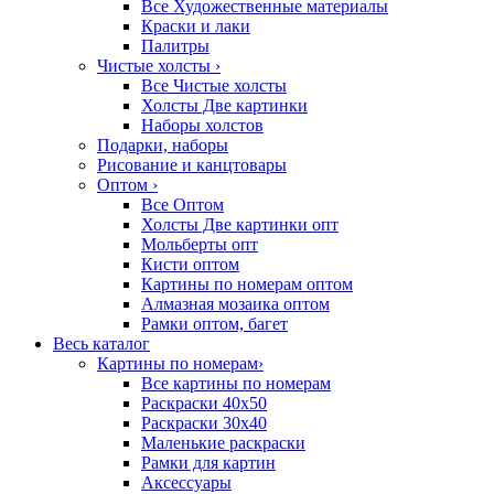
Все Художественные материалы
Краски и лаки
Палитры
Чистые холсты
›
Все Чистые холсты
Холсты Две картинки
Наборы холстов
Подарки, наборы
Рисование и канцтовары
Оптом
›
Все Оптом
Холсты Две картинки опт
Мольберты опт
Кисти оптом
Картины по номерам оптом
Алмазная мозаика оптом
Рамки оптом, багет
Весь каталог
Картины по номерам
›
Все картины по номерам
Раскраски 40х50
Раскраски 30х40
Маленькие раскраски
Рамки для картин
Аксессуары