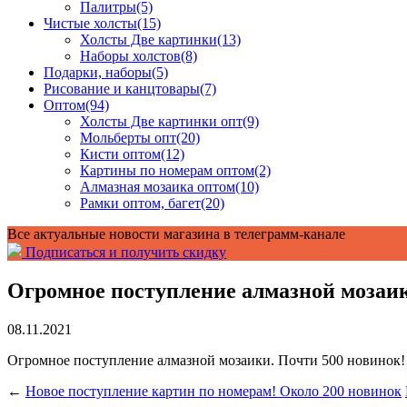
Палитры
(5)
Чистые холсты
(15)
Холсты Две картинки
(13)
Наборы холстов
(8)
Подарки, наборы
(5)
Рисование и канцтовары
(7)
Оптом
(94)
Холсты Две картинки опт
(9)
Мольберты опт
(20)
Кисти оптом
(12)
Картины по номерам оптом
(2)
Алмазная мозаика оптом
(10)
Рамки оптом, багет
(20)
Все актуальные новости магазина в телеграмм-канале
Подписаться и получить скидку
Огромное поступление алмазной мозаик
08.11.2021
Огромное поступление алмазной мозаики. Почти 500 новинок!
←
Новое поступление картин по номерам! Около 200 новинок