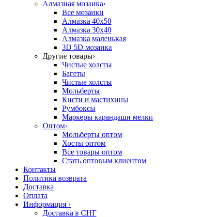
Алмазная мозаика
›
Все мозаики
Алмазка 40х50
Алмазка 30х40
Алмазка маленькая
3D 5D мозаика
Другие товары
›
Чистые холсты
Багеты
Чистые холсты
Мольберты
Кисти и мастихины
Румбоксы
Маркеры карандаши мелки
Оптом
›
Мольберты оптом
Хосты оптом
Все товары оптом
Стать оптовым клиентом
Контакты
Политика возврата
Доставка
Оплата
Информация
›
Доставка в СНГ