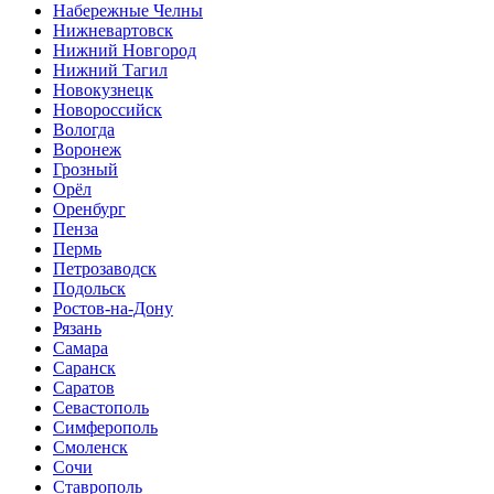
Набережные Челны
Нижневартовск
Нижний Новгород
Нижний Тагил
Новокузнецк
Новороссийск
Вологда
Воронеж
Грозный
Орёл
Оренбург
Пенза
Пермь
Петрозаводск
Подольск
Ростов-на-Дону
Рязань
Самара
Саранск
Саратов
Севастополь
Симферополь
Смоленск
Сочи
Ставрополь