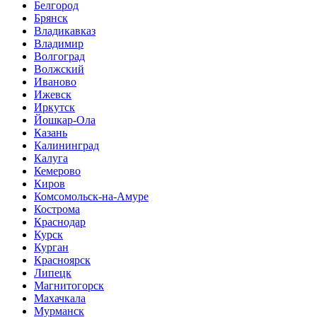
Белгород
Брянск
Владикавказ
Владимир
Волгоград
Волжский
Иваново
Ижевск
Иркутск
Йошкар-Ола
Казань
Калининград
Калуга
Кемерово
Киров
Комсомольск-на-Амуре
Кострома
Краснодар
Курск
Курган
Красноярск
Липецк
Магнитогорск
Махачкала
Мурманск