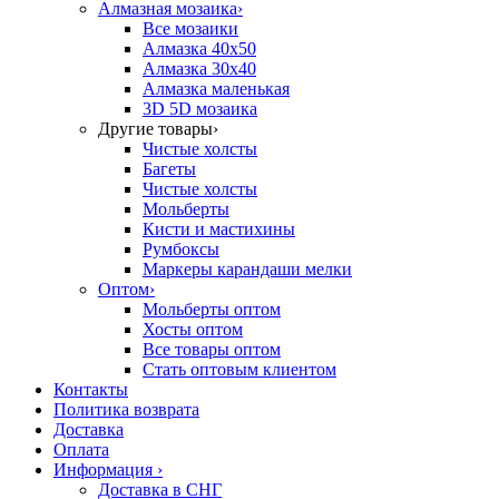
Алмазная мозаика
›
Все мозаики
Алмазка 40х50
Алмазка 30х40
Алмазка маленькая
3D 5D мозаика
Другие товары
›
Чистые холсты
Багеты
Чистые холсты
Мольберты
Кисти и мастихины
Румбоксы
Маркеры карандаши мелки
Оптом
›
Мольберты оптом
Хосты оптом
Все товары оптом
Стать оптовым клиентом
Контакты
Политика возврата
Доставка
Оплата
Информация
›
Доставка в СНГ