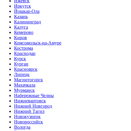
Ижевск
Иркутск
Йошкар-Ола
Казань
Калининград
Калуга
Кемерово
Киров
Комсомольск-на-Амуре
Кострома
Краснодар
Курск
Курган
Красноярск
Липецк
Магнитогорск
Махачкала
Мурманск
Набережные Челны
Нижневартовск
Нижний Новгород
Нижний Тагил
Новокузнецк
Новороссийск
Вологда