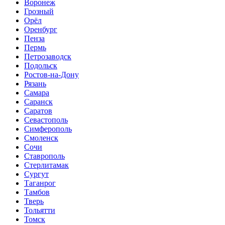
Воронеж
Грозный
Орёл
Оренбург
Пенза
Пермь
Петрозаводск
Подольск
Ростов-на-Дону
Рязань
Самара
Саранск
Саратов
Севастополь
Симферополь
Смоленск
Сочи
Ставрополь
Стерлитамак
Сургут
Таганрог
Тамбов
Тверь
Тольятти
Томск