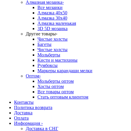
Алмазная мозаика
›
Все мозаики
Алмазка 40х50
Алмазка 30х40
Алмазка маленькая
3D 5D мозаика
Другие товары
›
Чистые холсты
Багеты
Чистые холсты
Мольберты
Кисти и мастихины
Румбоксы
Маркеры карандаши мелки
Оптом
›
Мольберты оптом
Хосты оптом
Все товары оптом
Стать оптовым клиентом
Контакты
Политика возврата
Доставка
Оплата
Информация
›
Доставка в СНГ