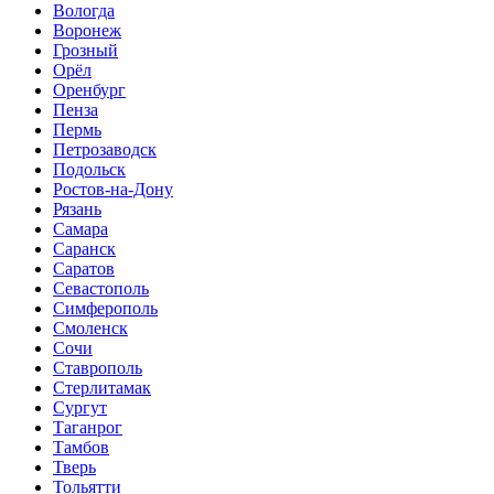
Вологда
Воронеж
Грозный
Орёл
Оренбург
Пенза
Пермь
Петрозаводск
Подольск
Ростов-на-Дону
Рязань
Самара
Саранск
Саратов
Севастополь
Симферополь
Смоленск
Сочи
Ставрополь
Стерлитамак
Сургут
Таганрог
Тамбов
Тверь
Тольятти