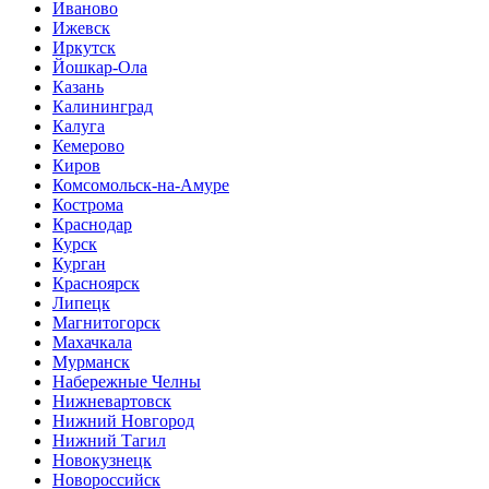
Иваново
Ижевск
Иркутск
Йошкар-Ола
Казань
Калининград
Калуга
Кемерово
Киров
Комсомольск-на-Амуре
Кострома
Краснодар
Курск
Курган
Красноярск
Липецк
Магнитогорск
Махачкала
Мурманск
Набережные Челны
Нижневартовск
Нижний Новгород
Нижний Тагил
Новокузнецк
Новороссийск