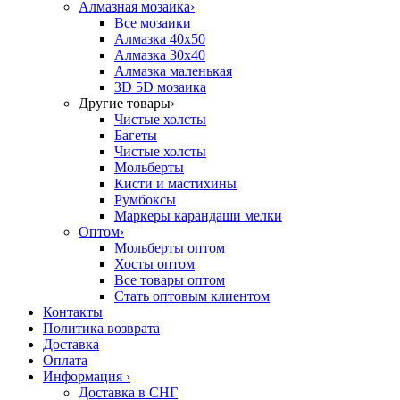
Алмазная мозаика
›
Все мозаики
Алмазка 40х50
Алмазка 30х40
Алмазка маленькая
3D 5D мозаика
Другие товары
›
Чистые холсты
Багеты
Чистые холсты
Мольберты
Кисти и мастихины
Румбоксы
Маркеры карандаши мелки
Оптом
›
Мольберты оптом
Хосты оптом
Все товары оптом
Стать оптовым клиентом
Контакты
Политика возврата
Доставка
Оплата
Информация
›
Доставка в СНГ