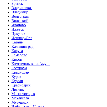
Брянск
Владикавказ
Владимир
Волгоград
Волжский
Иваново
Ижевск
Иркутск
Йошкар-Ола
Казань
Калининград
Калуга
Кемерово
Киров
Комсомольск-на-Амуре
Кострома
Краснодар
Курск
Курган
Красноярск
Липецк
Магнитогорск
Махачкала
Мурманск
Набережные Челны