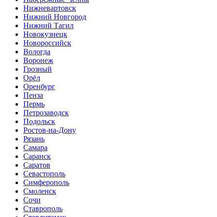
Нижневартовск
Нижний Новгород
Нижний Тагил
Новокузнецк
Новороссийск
Вологда
Воронеж
Грозный
Орёл
Оренбург
Пенза
Пермь
Петрозаводск
Подольск
Ростов-на-Дону
Рязань
Самара
Саранск
Саратов
Севастополь
Симферополь
Смоленск
Сочи
Ставрополь