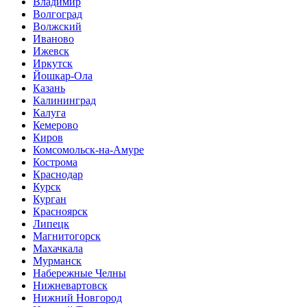
Владимир
Волгоград
Волжский
Иваново
Ижевск
Иркутск
Йошкар-Ола
Казань
Калининград
Калуга
Кемерово
Киров
Комсомольск-на-Амуре
Кострома
Краснодар
Курск
Курган
Красноярск
Липецк
Магнитогорск
Махачкала
Мурманск
Набережные Челны
Нижневартовск
Нижний Новгород