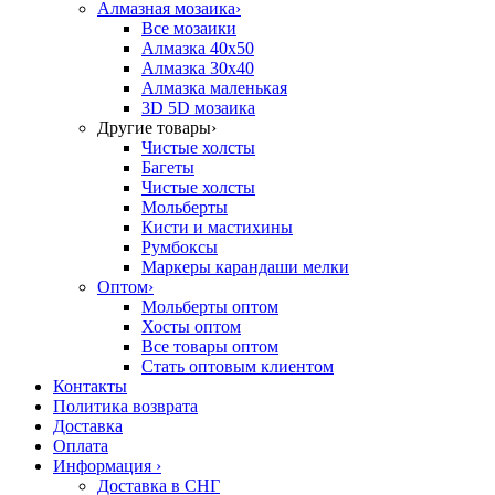
Алмазная мозаика
›
Все мозаики
Алмазка 40х50
Алмазка 30х40
Алмазка маленькая
3D 5D мозаика
Другие товары
›
Чистые холсты
Багеты
Чистые холсты
Мольберты
Кисти и мастихины
Румбоксы
Маркеры карандаши мелки
Оптом
›
Мольберты оптом
Хосты оптом
Все товары оптом
Стать оптовым клиентом
Контакты
Политика возврата
Доставка
Оплата
Информация
›
Доставка в СНГ