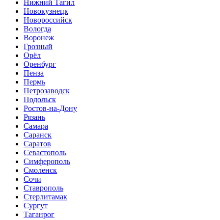
Нижний Тагил
Новокузнецк
Новороссийск
Вологда
Воронеж
Грозный
Орёл
Оренбург
Пенза
Пермь
Петрозаводск
Подольск
Ростов-на-Дону
Рязань
Самара
Саранск
Саратов
Севастополь
Симферополь
Смоленск
Сочи
Ставрополь
Стерлитамак
Сургут
Таганрог