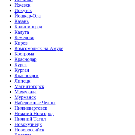
Ижевск
Иркутск
Йошкар-Ола
Казань
Калининград
Калуга
Кемерово
Киров
Комсомольск-на-Амуре
Кострома
Краснодар
Курск
Курган
Красноярск
Липецк
Магнитогорск
Махачкала
Мурманск
Набережные Челны
Нижневартовск
Нижний Новгород
Нижний Тагил
Новокузнецк
Новороссийск