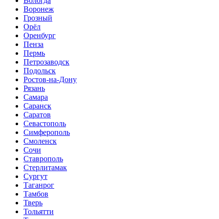
Вологда
Воронеж
Грозный
Орёл
Оренбург
Пенза
Пермь
Петрозаводск
Подольск
Ростов-на-Дону
Рязань
Самара
Саранск
Саратов
Севастополь
Симферополь
Смоленск
Сочи
Ставрополь
Стерлитамак
Сургут
Таганрог
Тамбов
Тверь
Тольятти