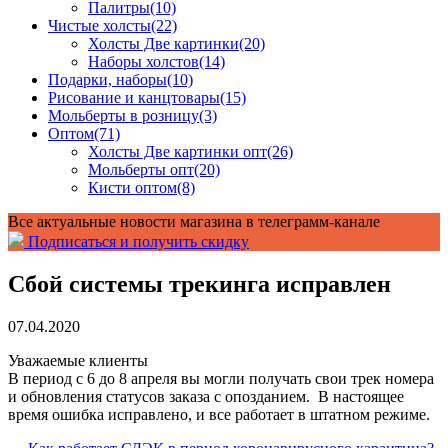
Палитры
(10)
Чистые холсты
(22)
Холсты Две картинки
(20)
Наборы холстов
(14)
Подарки, наборы
(10)
Рисование и канцтовары
(15)
Мольберты в розницу
(3)
Оптом
(71)
Холсты Две картинки опт
(26)
Мольберты опт
(20)
Кисти оптом
(8)
Все актуальные новости магазина в телеграмм-канале
Подписаться и получить скидку
Сбой системы трекинга исправлен
07.04.2020
Уважаемые клиенты
В период с 6 до 8 апреля вы могли получать свои трек номера
и обновления статусов заказа с опозданием. В настоящее
время ошибка исправлено, и все работает в штатном режиме.