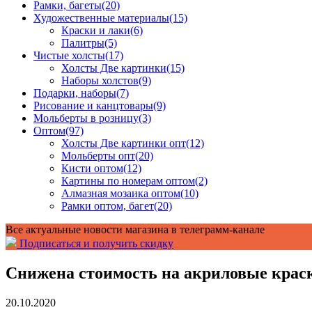
Рамки, багеты
(20)
Художественные материалы
(15)
Краски и лаки
(6)
Палитры
(5)
Чистые холсты
(17)
Холсты Две картинки
(15)
Наборы холстов
(9)
Подарки, наборы
(7)
Рисование и канцтовары
(9)
Мольберты в розницу
(3)
Оптом
(97)
Холсты Две картинки опт
(12)
Мольберты опт
(20)
Кисти оптом
(12)
Картины по номерам оптом
(2)
Алмазная мозаика оптом
(10)
Рамки оптом, багет
(20)
Все актуальные новости магазина в телеграмм-канале
Подписаться и получить скидку
Снижена стоимость на акриловые краск
20.10.2020