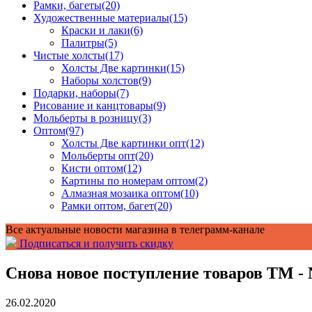
Рамки, багеты
(20)
Художественные материалы
(15)
Краски и лаки
(6)
Палитры
(5)
Чистые холсты
(17)
Холсты Две картинки
(15)
Наборы холстов
(9)
Подарки, наборы
(7)
Рисование и канцтовары
(9)
Мольберты в розницу
(3)
Оптом
(97)
Холсты Две картинки опт
(12)
Мольберты опт
(20)
Кисти оптом
(12)
Картины по номерам оптом
(2)
Алмазная мозаика оптом
(10)
Рамки оптом, багет
(20)
Все актуальные новости магазина в телеграмм-канале
Подписаться и получить скидку
Снова новое поступление товаров ТМ - 
26.02.2020