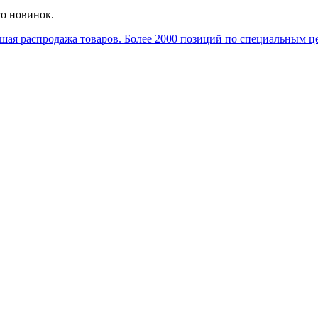
го новинок.
шая распродажа товаров. Более 2000 позиций по специальным це