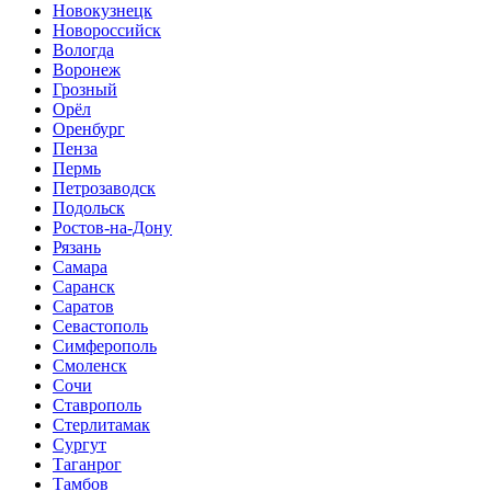
Новокузнецк
Новороссийск
Вологда
Воронеж
Грозный
Орёл
Оренбург
Пенза
Пермь
Петрозаводск
Подольск
Ростов-на-Дону
Рязань
Самара
Саранск
Саратов
Севастополь
Симферополь
Смоленск
Сочи
Ставрополь
Стерлитамак
Сургут
Таганрог
Тамбов