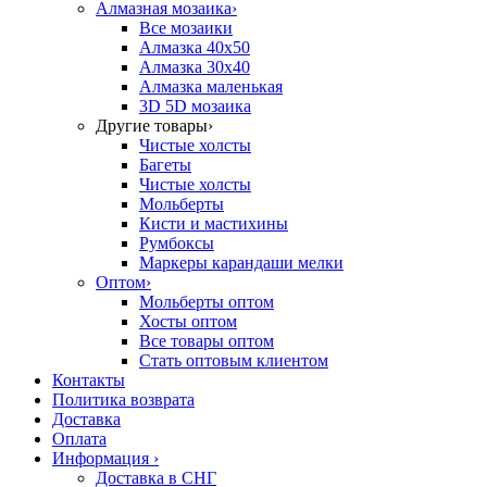
Алмазная мозаика
›
Все мозаики
Алмазка 40х50
Алмазка 30х40
Алмазка маленькая
3D 5D мозаика
Другие товары
›
Чистые холсты
Багеты
Чистые холсты
Мольберты
Кисти и мастихины
Румбоксы
Маркеры карандаши мелки
Оптом
›
Мольберты оптом
Хосты оптом
Все товары оптом
Стать оптовым клиентом
Контакты
Политика возврата
Доставка
Оплата
Информация
›
Доставка в СНГ