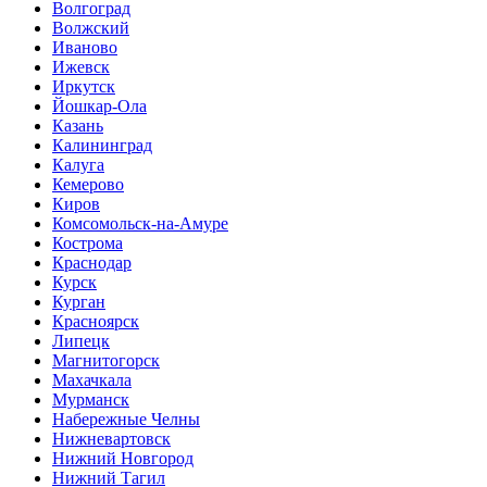
Волгоград
Волжский
Иваново
Ижевск
Иркутск
Йошкар-Ола
Казань
Калининград
Калуга
Кемерово
Киров
Комсомольск-на-Амуре
Кострома
Краснодар
Курск
Курган
Красноярск
Липецк
Магнитогорск
Махачкала
Мурманск
Набережные Челны
Нижневартовск
Нижний Новгород
Нижний Тагил