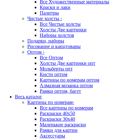
Все Художественные материалы
Краски и лаки
Палитры
Чистые холсты
›
Все Чистые холсты
Холсты Две картинки
Наборы холстов
Подарки, наборы
Рисование и канцтовары
Оптом
›
Все Оптом
Холсты Две картинки опт
Мольберты опт
Кисти оптом
Картины по номерам оптом
Алмазная мозаика оптом
Рамки оптом, багет
Весь каталог
Картины по номерам
›
Все картины по номерам
Раскраски 40х50
Раскраски 30х40
Маленькие раскраски
Рамки для картин
Аксессуары