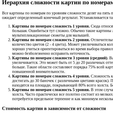
Иерархия сложности картин по номера
Все картины по номерам по уровням сложности делят на пять 
ожидает определенный конечный результат. Устанавливается та
Картины по номерам сложность 1 уровня.
Сюда относя
большая. Ошибиться тут сложно. Обычно такие картины л
мультипликационные сюжеты для малышей.
Картины по номерам сложность 2 уровня.
Отличительн
количество цветов (2 - 4 цвета). Может увеличиваться
хорошо учиться ориентироваться во время выбора правиль
можно безболезненно исправить неточность.
Картины по номерам сложности 3 уровня (средний)
. В
увеличивается. Это может быть от 5 до 20 различных отт
больше. Такие области составляют порядка 75% всей кар
повышенной внимательности.
Картины по номерам сложность 4 уровня.
Сложность ка
достигать до 30 баночек с различными цветами красок). 
находятся на площади, покрывающей 80% всего холста. Б
Картины по номерам сложность 5 уровня.
В этом случа
холста. Часто практически все полотно состоит из мелк
потребуется предельное терпение и как минимум нескольк
Стоимость картин в зависимости от сложности