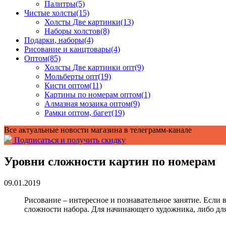
Палитры
(5)
Чистые холсты
(15)
Холсты Две картинки
(13)
Наборы холстов
(8)
Подарки, наборы
(4)
Рисование и канцтовары
(4)
Оптом
(85)
Холсты Две картинки опт
(9)
Мольберты опт
(19)
Кисти оптом
(11)
Картины по номерам оптом
(1)
Алмазная мозаика оптом
(9)
Рамки оптом, багет
(19)
Все актуальные новости магазина в телеграмм-канале
Подписаться и получить скидку
Уровни сложности картин по номерам
09.01.2019
Рисование – интересное и познавательное занятие. Если в
сложности набора. Для начинающего художника, либо для 