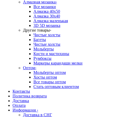
Алмазная мозаика
›
Все мозаики
Алмазка 40х50
Алмазка 30х40
Алмазка маленькая
3D 5D мозаика
Другие товары
›
Чистые холсты
Багеты
Чистые холсты
Мольберты
Кисти и мастихины
Румбоксы
Маркеры карандаши мелки
Оптом
›
Мольберты оптом
Хосты оптом
Все товары оптом
Стать оптовым клиентом
Контакты
Политика возврата
Доставка
Оплата
Информация
›
Доставка в СНГ