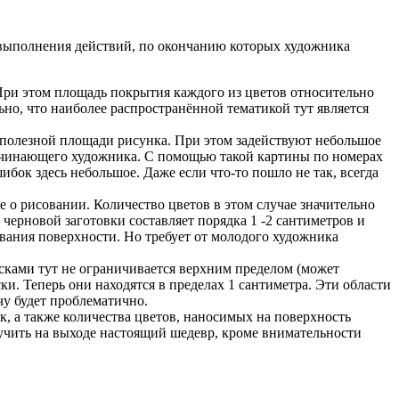
 выполнения действий, по окончанию которых художника
 При этом площадь покрытия каждого из цветов относительно
но, что наиболее распространённой тематикой тут является
полезной площади рисунка. При этом задействуют небольшое
начинающего художника. С помощью такой картины по номерах
бок здесь небольшое. Даже если что-то пошло не так, всегда
о рисовании. Количество цветов в этом случае значительно
черновой заготовки составляет порядка 1 -2 сантиметров и
вания поверхности. Но требует от молодого художника
асками тут не ограничивается верхним пределом (может
ки. Теперь они находятся в пределах 1 сантиметра. Эти области
чу будет проблематично.
, а также количества цветов, наносимых на поверхность
лучить на выходе настоящий шедевр, кроме внимательности