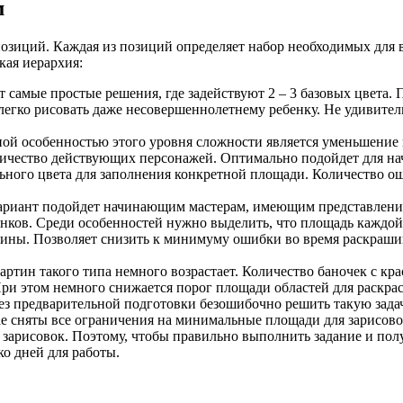
м
позиций. Каждая из позиций определяет набор необходимых для
кая иерархия:
т самые простые решения, где задействуют 2 – 3 базовых цвета.
егко рисовать даже несовершеннолетнему ребенку. Не удивитель
ой особенностью этого уровня сложности является уменьшение 
 количество действующих персонажей. Оптимально подойдет для 
ного цвета для заполнения конкретной площади. Количество оши
ариант подойдет начинающим мастерам, имеющим представление 
енков. Среди особенностей нужно выделить, что площадь каждой 
тины. Позволяет снизить к минимуму ошибки во время раскраши
ртин такого типа немного возрастает. Количество баночек с кр
При этом немного снижается порог площади областей для раскрас
ез предварительной подготовки безошибочно решить такую зада
е сняты все ограничения на минимальные площади для зарисовок
их зарисовок. Поэтому, чтобы правильно выполнить задание и по
о дней для работы.