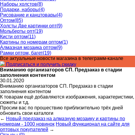
Наборы холстов
(8)
Подарки, наборы
(4)
Рисование и канцтовары
(4)
Оптом
(85)
Холсты Две картинки опт
(9)
Мольберты опт
(19)
Кисти оптом
(11)
Картины по номерам оптом
(1)
Алмазная мозаика оптом
(9)
Рамки оптом, багет
(19)
Все актуальные новости магазина в телеграмм-канале
Подписаться и получить скидку
Вниманию организаторов СП. Предзаказ в стадии
заполнения контентом
30.01.2020
Вниманию организаторов СП. Предзаказ в стадии
заполнения контентом
К товарам ещё добавляются изображения, характеристики,
сюжеты и т.д.
Просим вас по прошествию приблизительно трёх дней
обновить свои каталоги
←
Новый предзаказ на алмазную мозаику и картины по
номерам - 1000 новинок
Новый функционал на сайте для
оптовых покупателей
→
Отзывы (0)