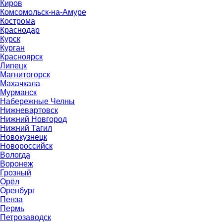
Киров
Комсомольск-на-Амуре
Кострома
Краснодар
Курск
Курган
Красноярск
Липецк
Магнитогорск
Махачкала
Мурманск
Набережные Челны
Нижневартовск
Нижний Новгород
Нижний Тагил
Новокузнецк
Новороссийск
Вологда
Воронеж
Грозный
Орёл
Оренбург
Пенза
Пермь
Петрозаводск