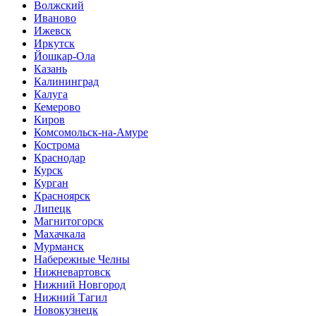
Волжский
Иваново
Ижевск
Иркутск
Йошкар-Ола
Казань
Калининград
Калуга
Кемерово
Киров
Комсомольск-на-Амуре
Кострома
Краснодар
Курск
Курган
Красноярск
Липецк
Магнитогорск
Махачкала
Мурманск
Набережные Челны
Нижневартовск
Нижний Новгород
Нижний Тагил
Новокузнецк