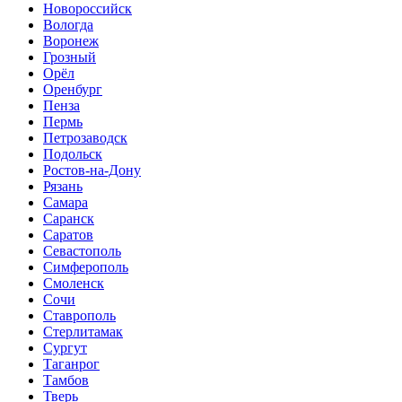
Новороссийск
Вологда
Воронеж
Грозный
Орёл
Оренбург
Пенза
Пермь
Петрозаводск
Подольск
Ростов-на-Дону
Рязань
Самара
Саранск
Саратов
Севастополь
Симферополь
Смоленск
Сочи
Ставрополь
Стерлитамак
Сургут
Таганрог
Тамбов
Тверь