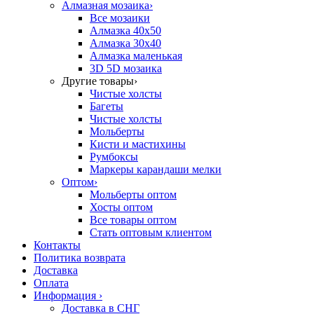
Алмазная мозаика
›
Все мозаики
Алмазка 40х50
Алмазка 30х40
Алмазка маленькая
3D 5D мозаика
Другие товары
›
Чистые холсты
Багеты
Чистые холсты
Мольберты
Кисти и мастихины
Румбоксы
Маркеры карандаши мелки
Оптом
›
Мольберты оптом
Хосты оптом
Все товары оптом
Стать оптовым клиентом
Контакты
Политика возврата
Доставка
Оплата
Информация
›
Доставка в СНГ