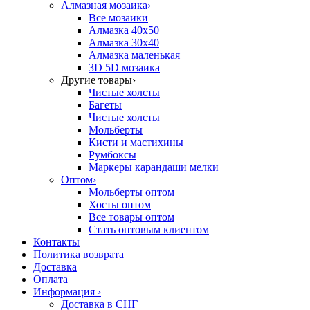
Алмазная мозаика
›
Все мозаики
Алмазка 40х50
Алмазка 30х40
Алмазка маленькая
3D 5D мозаика
Другие товары
›
Чистые холсты
Багеты
Чистые холсты
Мольберты
Кисти и мастихины
Румбоксы
Маркеры карандаши мелки
Оптом
›
Мольберты оптом
Хосты оптом
Все товары оптом
Стать оптовым клиентом
Контакты
Политика возврата
Доставка
Оплата
Информация
›
Доставка в СНГ