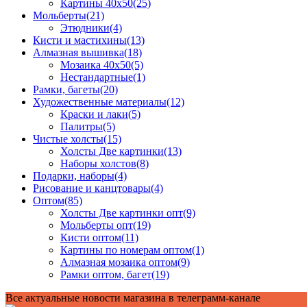
Картины 40x50
(25)
Мольберты
(21)
Этюдники
(4)
Кисти и мастихины
(13)
Алмазная вышивка
(18)
Мозаика 40x50
(5)
Нестандартные
(1)
Рамки, багеты
(20)
Художественные материалы
(12)
Краски и лаки
(5)
Палитры
(5)
Чистые холсты
(15)
Холсты Две картинки
(13)
Наборы холстов
(8)
Подарки, наборы
(4)
Рисование и канцтовары
(4)
Оптом
(85)
Холсты Две картинки опт
(9)
Мольберты опт
(19)
Кисти оптом
(11)
Картины по номерам оптом
(1)
Алмазная мозаика оптом
(9)
Рамки оптом, багет
(19)
Все актуальные новости магазина в телеграмм-канале