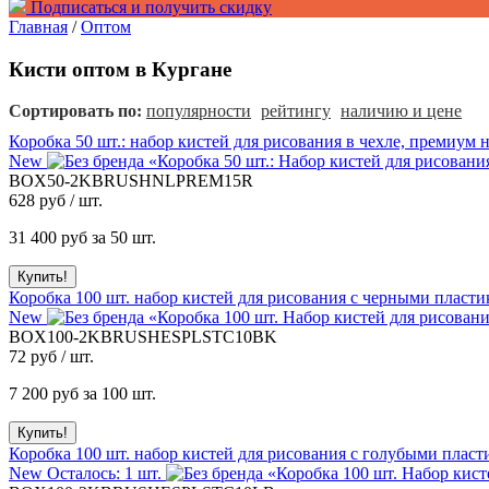
Подписаться и получить скидку
Главная
/
Оптом
Кисти оптом в Кургане
Сортировать по:
популярности
рейтингу
наличию и цене
Коробка 50 шт.: набор кистей для рисования в чехле, премиум 
New
BOX50-2KBRUSHNLPREM15R
628
руб / шт.
31 400
руб за 50 шт.
Коробка 100 шт. набор кистей для рисования с черными пласти
New
BOX100-2KBRUSHESPLSTC10BK
72
руб / шт.
7 200
руб за 100 шт.
Коробка 100 шт. набор кистей для рисования с голубыми пласт
New
Осталось: 1 шт.