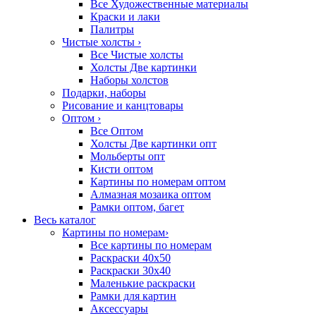
Все Художественные материалы
Краски и лаки
Палитры
Чистые холсты
›
Все Чистые холсты
Холсты Две картинки
Наборы холстов
Подарки, наборы
Рисование и канцтовары
Оптом
›
Все Оптом
Холсты Две картинки опт
Мольберты опт
Кисти оптом
Картины по номерам оптом
Алмазная мозаика оптом
Рамки оптом, багет
Весь каталог
Картины по номерам
›
Все картины по номерам
Раскраски 40х50
Раскраски 30х40
Маленькие раскраски
Рамки для картин
Аксессуары