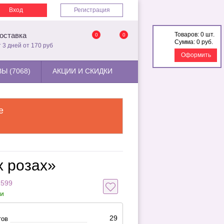
Вход
Регистрация
Товаров:
0 шт.
оставка
0
0
Сумма:
0 руб.
т 3 дней от 170 руб
Оформить
Ы (7068)
АКЦИИ И СКИДКИ
е
х розах»
1599
ии
29
тов