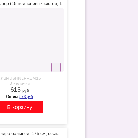
бор (15 нейлоновых кистей, 1
мастихин)
2KBRUSHNLPREM15
В наличии
616
руб
Оптом:
573
руб
лира большой, 175 см, сосна