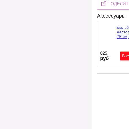
ПОДЕЛИТ
Аксессуары
мольб
насто
75 см,.
825
руб