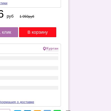
стики
6
руб
1 050
руб
1 клик
Курган
ормация о доставке