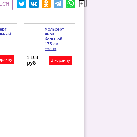
ЬСЯ
ерт
мольберт
льный
лира
..
большой,
175 см,
сосна
1 108
руб