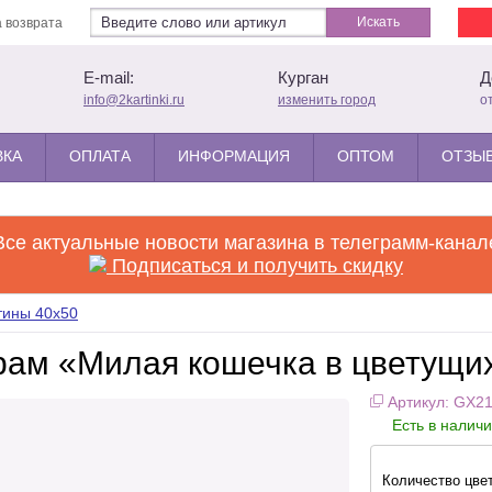
Искать
 возврата
E-mail:
Курган
Д
info@2kartinki.ru
изменить город
о
ВКА
ОПЛАТА
ИНФОРМАЦИЯ
ОПТОМ
ОТЗЫВ
Все актуальные новости магазина в телеграмм-канал
Подписаться и получить скидку
тины 40x50
рам «Милая кошечка в цветущи
Артикул: GX2
Есть в налич
Количество цве