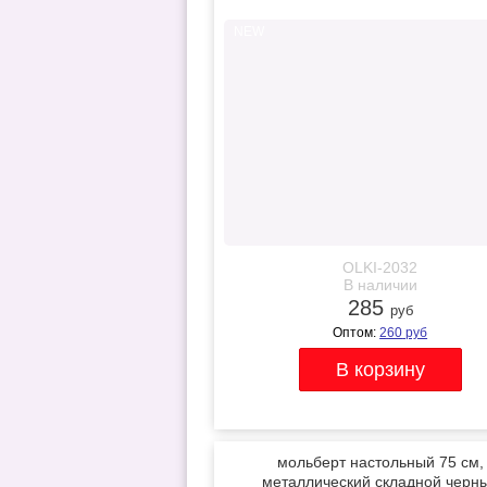
NEW
OLKI-2032
В наличии
285
руб
Оптом:
260
руб
мольберт настольный 75 см,
металлический складной черн