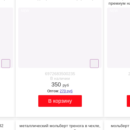
премиум на
NEW
NEW
6972683500235
В наличии
350
руб
Оптом:
270
руб
32
металлический мольберт тренога в чехле,
мольберт 