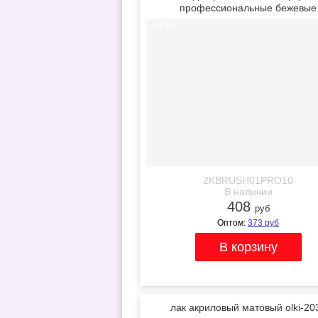
профессиональные бежевые
NEW
2KBRUSH01PRO10
В наличии
408
руб
Оптом:
373
руб
лак акриловый матовый olki-20