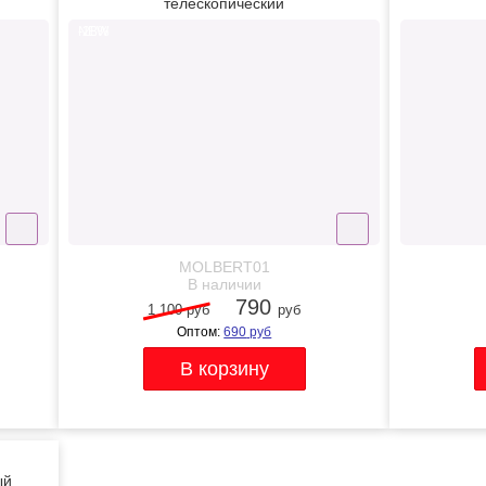
телескопический
-28%
NEW
MOLBERT01
В наличии
790
1 100 руб
руб
Оптом:
690
руб
ый