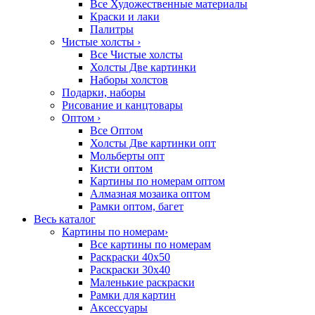
Все Художественные материалы
Краски и лаки
Палитры
Чистые холсты
›
Все Чистые холсты
Холсты Две картинки
Наборы холстов
Подарки, наборы
Рисование и канцтовары
Оптом
›
Все Оптом
Холсты Две картинки опт
Мольберты опт
Кисти оптом
Картины по номерам оптом
Алмазная мозаика оптом
Рамки оптом, багет
Весь каталог
Картины по номерам
›
Все картины по номерам
Раскраски 40х50
Раскраски 30х40
Маленькие раскраски
Рамки для картин
Аксессуары