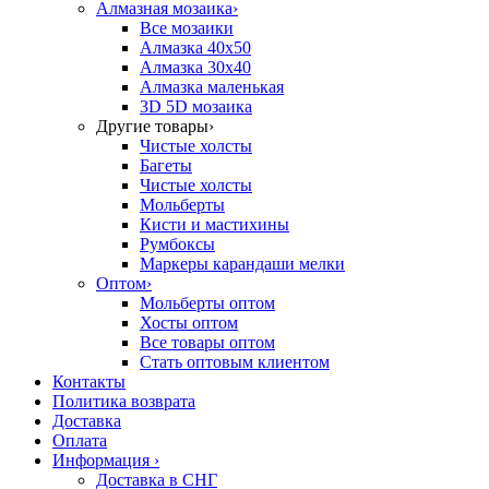
Алмазная мозаика
›
Все мозаики
Алмазка 40х50
Алмазка 30х40
Алмазка маленькая
3D 5D мозаика
Другие товары
›
Чистые холсты
Багеты
Чистые холсты
Мольберты
Кисти и мастихины
Румбоксы
Маркеры карандаши мелки
Оптом
›
Мольберты оптом
Хосты оптом
Все товары оптом
Стать оптовым клиентом
Контакты
Политика возврата
Доставка
Оплата
Информация
›
Доставка в СНГ