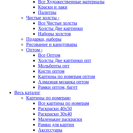
Все Художественные материалы
Краски и лаки
Палитры
Чистые холсты
›
Все Чистые холсты
Холсты Две картинки
Наборы холстов
Подарки, наборы
Рисование и канцтовары
Оптом
›
Все Оптом
Холсты Две картинки опт
Мольберты опт
Кисти оптом
Картины по номерам оптом
Алмазная мозаика оптом
Рамки оптом, багет
Весь каталог
Картины по номерам
›
Все картины по номерам
Раскраски 40х50
Раскраски 30х40
Маленькие раскраски
Рамки для картин
Аксессуары