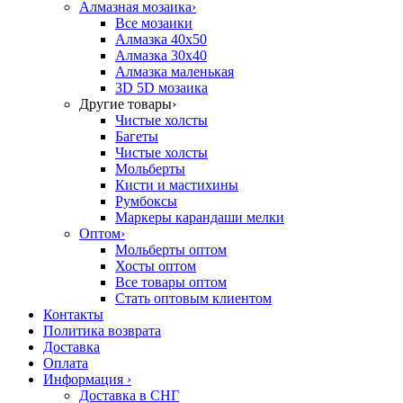
Алмазная мозаика
›
Все мозаики
Алмазка 40х50
Алмазка 30х40
Алмазка маленькая
3D 5D мозаика
Другие товары
›
Чистые холсты
Багеты
Чистые холсты
Мольберты
Кисти и мастихины
Румбоксы
Маркеры карандаши мелки
Оптом
›
Мольберты оптом
Хосты оптом
Все товары оптом
Стать оптовым клиентом
Контакты
Политика возврата
Доставка
Оплата
Информация
›
Доставка в СНГ