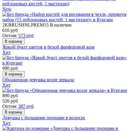
нейлоновых кистей, 1 мастихин)
New
2KBRUSHNLPREM15
В наличии
616
руб
Оптом:
573
руб
Яркий букет цветов в белой фарфоровой вазе
Хит
990
руб
Обнаженная девушка возле зеркала
Хит
890
руб
526
руб
Оптом:
387
руб
Девушка с большими пионами в волосах
Хит