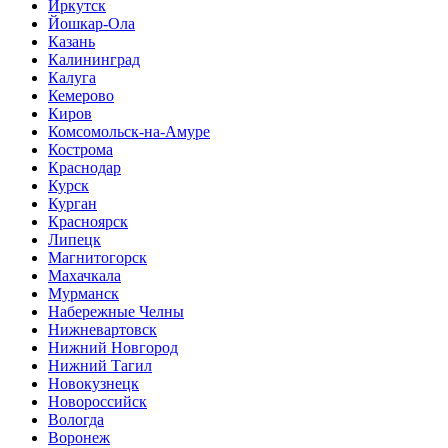
Иркутск
Йошкар-Ола
Казань
Калининград
Калуга
Кемерово
Киров
Комсомольск-на-Амуре
Кострома
Краснодар
Курск
Курган
Красноярск
Липецк
Магнитогорск
Махачкала
Мурманск
Набережные Челны
Нижневартовск
Нижний Новгород
Нижний Тагил
Новокузнецк
Новороссийск
Вологда
Воронеж