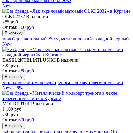
лак акриловый матовый olki-2032
New
OLKI-2032
В наличии
285
руб
Оптом:
260
руб
мольберт настольный 75 см, металлический складной черный
New
EASEL2KTBLMTLUSIKI
В наличии
825
руб
Оптом:
488
руб
металлический мольберт тренога в чехле, телескопический
New
-28%
MOLBERT01
В наличии
1 100 руб
790
руб
Оптом:
690
руб
набор кистей для рисования в чехле, премиум набор (15