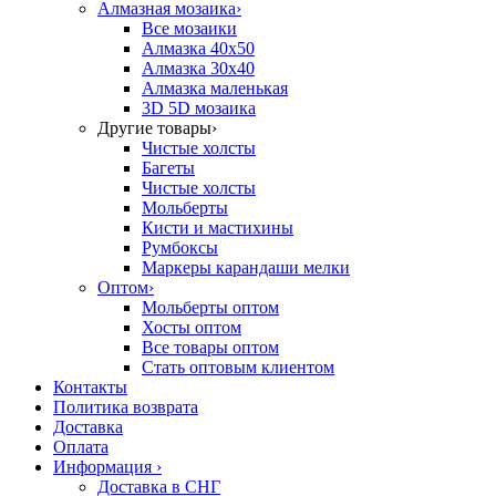
Алмазная мозаика
›
Все мозаики
Алмазка 40х50
Алмазка 30х40
Алмазка маленькая
3D 5D мозаика
Другие товары
›
Чистые холсты
Багеты
Чистые холсты
Мольберты
Кисти и мастихины
Румбоксы
Маркеры карандаши мелки
Оптом
›
Мольберты оптом
Хосты оптом
Все товары оптом
Стать оптовым клиентом
Контакты
Политика возврата
Доставка
Оплата
Информация
›
Доставка в СНГ