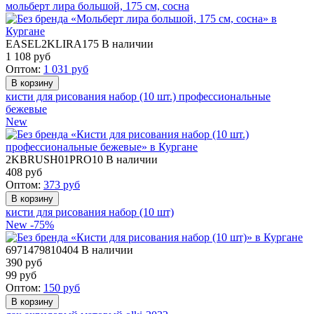
мольберт лира большой, 175 см, сосна
EASEL2KLIRA175
В наличии
1 108
руб
Оптом:
1 031
руб
кисти для рисования набор (10 шт.) профессиональные
бежевые
New
2KBRUSH01PRO10
В наличии
408
руб
Оптом:
373
руб
кисти для рисования набор (10 шт)
New
-75%
6971479810404
В наличии
390 руб
99
руб
Оптом:
150
руб