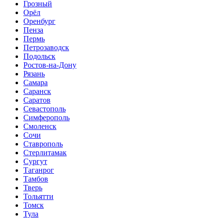
Грозный
Орёл
Оренбург
Пенза
Пермь
Петрозаводск
Подольск
Ростов-на-Дону
Рязань
Самара
Саранск
Саратов
Севастополь
Симферополь
Смоленск
Сочи
Ставрополь
Стерлитамак
Сургут
Таганрог
Тамбов
Тверь
Тольятти
Томск
Тула